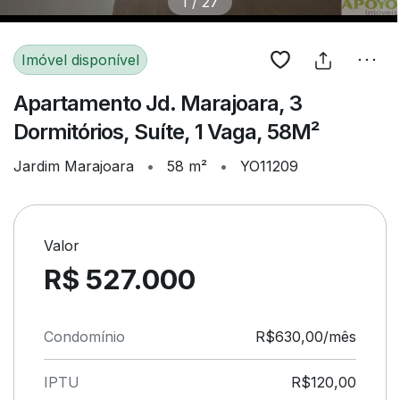
1
/
27
Imóvel disponível
Apartamento Jd. Marajoara, 3
Dormitórios, Suíte, 1 Vaga, 58M²
Jardim Marajoara
•
58 m²
•
YO11209
Valor
R$ 527.000
Condomínio
R$630,00/mês
IPTU
R$120,00