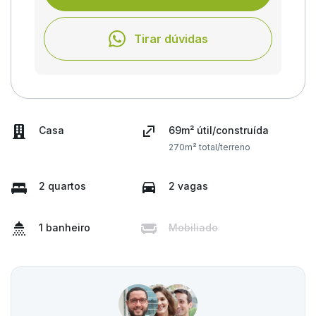
Tirar dúvidas
Casa
69m² útil/construída
270m² total/terreno
2 quartos
2 vagas
1 banheiro
Mobiliado