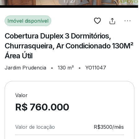
1
/
27
Imóvel disponível
Cobertura Duplex 3 Dormitórios,
Churrasqueira, Ar Condicionado 130M²
Área Útil
Jardim Prudencia
•
130 m²
•
YO11047
Valor
R$ 760.000
Valor de locação
R$3500/mês