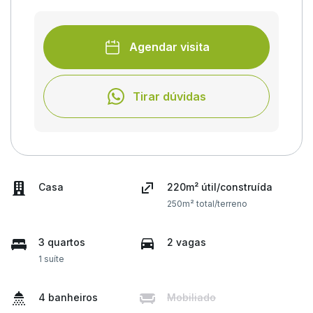
Agendar visita
Tirar dúvidas
Casa
220m² útil/construída
250m² total/terreno
3 quartos
2 vagas
1 suíte
4 banheiros
Mobiliado