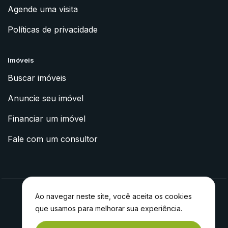
Agende uma visita
Políticas de privacidade
Imóveis
Buscar imóveis
Anuncie seu imóvel
Financiar um imóvel
Fale com um consultor
Ao navegar neste site, você aceita os cookies
que usamos para melhorar sua experiência.
2023 © Apoyo Imóveis