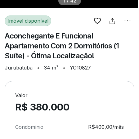
1
/
42
Imóvel disponível
Aconchegante E Funcional
Apartamento Com 2 Dormitórios (1
Suíte) - Ótima Localização!
Jurubatuba
•
34 m²
•
YO10827
Valor
R$ 380.000
Condomínio
R$400,00/mês