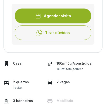
Agendar visita
Tirar dúvidas
Casa
160m² útil/construída
140m² total/terreno
2 quartos
2 vagas
1 suíte
3 banheiros
Mobiliado