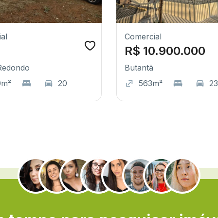
al
Comercial
R$ 10.900.000
Redondo
Butantã
0m²
20
563m²
23
.