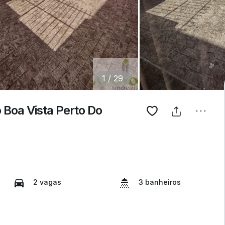
1
/
29
Boa Vista Perto Do
2 vagas
3 banheiros