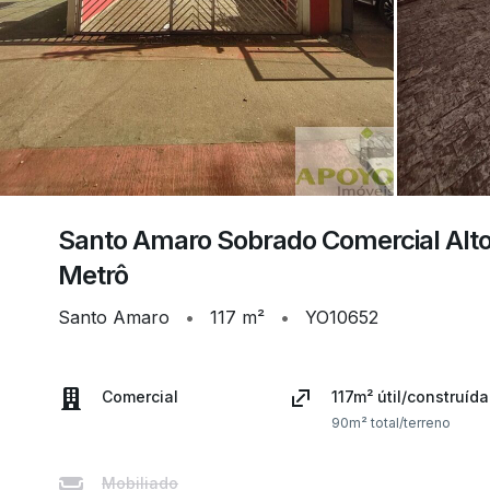
Santo Amaro Sobrado Comercial Alto 
Metrô
Santo Amaro
•
117 m²
•
YO10652
Comercial
117m² útil/construída
90m² total/terreno
Mobiliado