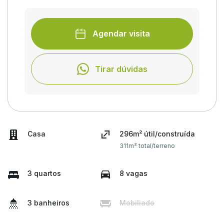
Agendar visita
Tirar dúvidas
Casa
296m² útil/construída
311m² total/terreno
3 quartos
8 vagas
3 banheiros
Mobiliado