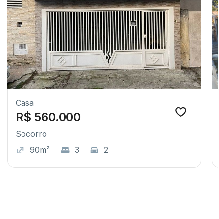
Casa
R$ 560.000
Socorro
90m²
3
2