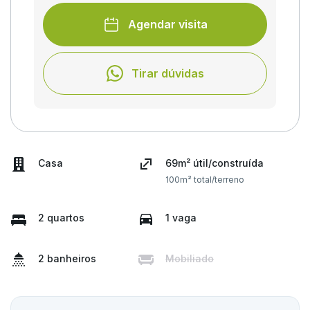
Agendar visita
Tirar dúvidas
Casa
69m² útil/construída
100m² total/terreno
2 quartos
1 vaga
2 banheiros
Mobiliado