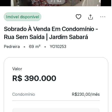
1
/
42
Imóvel disponível
Sobrado À Venda Em Condomínio -
Rua Sem Saída | Jardim Sabará
Pedreira
•
69 m²
•
YO10253
Valor
R$ 390.000
Condomínio
R$230,00/mês