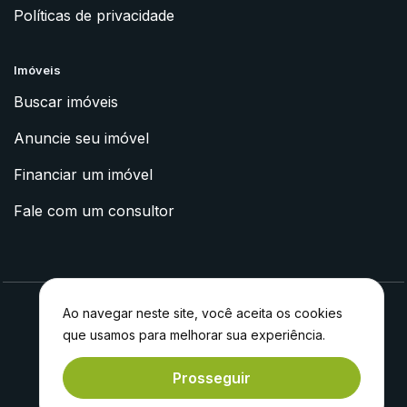
Políticas de privacidade
Imóveis
Buscar imóveis
Anuncie seu imóvel
Financiar um imóvel
Fale com um consultor
Ao navegar neste site, você aceita os cookies
que usamos para melhorar sua experiência.
2023 © Apoyo Imóveis
Feito com
por
Experiment®
Prosseguir