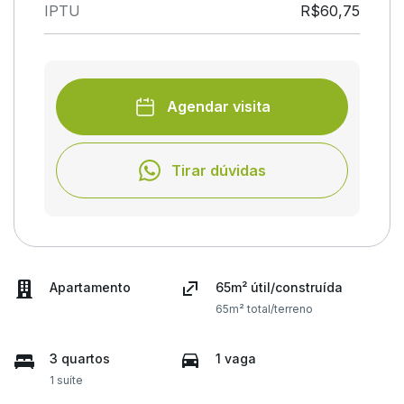
IPTU
R$60,75
Agendar visita
Tirar dúvidas
Apartamento
65m² útil/construída
65m² total/terreno
3 quartos
1 vaga
1 suíte