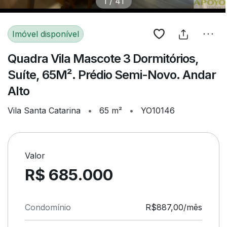
1
/
41
Imóvel disponível
Quadra Vila Mascote 3 Dormitórios,
Suíte, 65M². Prédio Semi-Novo. Andar
Alto
Vila Santa Catarina
•
65 m²
•
YO10146
Valor
R$ 685.000
Condomínio
R$887,00/mês